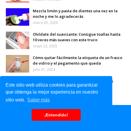
Mezcla limón y pasta de dientes una vez en la
noche y me lo agradecerás
enero 05, 2026
Olvídate del suavizante: Consigue toallas hasta
10 veces más suaves con este truco
mayo 22, 2025
Cómo quitar fácilmente la etiqueta de un frasco
de vidrio y el pegamento que queda
julio 01, 2024
Remedio de la abuela para quitar manchas
Este sitio web utiliza cookies para garantizar
marrones de las manos
que obtenga la mejor experiencia en nuestro
marzo 12, 2023
sitio web.
Saber más
¡Entendido!