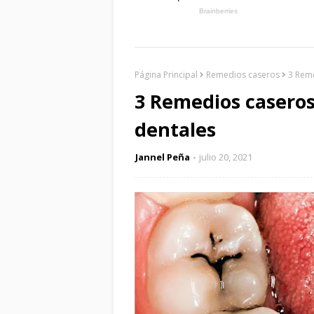
Página Principal
Remedios caseros
3 Reme
3 Remedios caseros 
dentales
Jannel Peña
julio 20, 2021