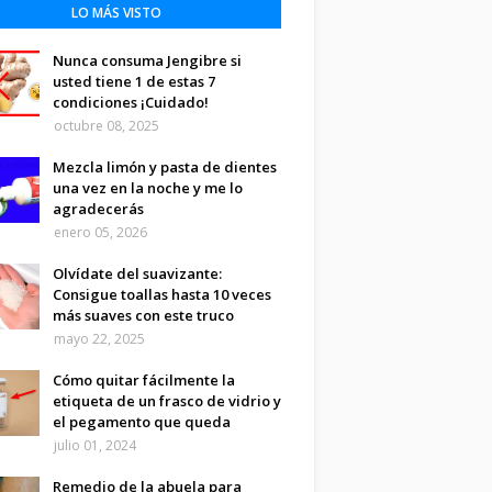
LO MÁS VISTO
Nunca consuma Jengibre si
usted tiene 1 de estas 7
condiciones ¡Cuidado!
octubre 08, 2025
Mezcla limón y pasta de dientes
una vez en la noche y me lo
agradecerás
enero 05, 2026
Olvídate del suavizante:
Consigue toallas hasta 10 veces
más suaves con este truco
mayo 22, 2025
Cómo quitar fácilmente la
etiqueta de un frasco de vidrio y
el pegamento que queda
julio 01, 2024
Remedio de la abuela para