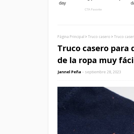
Página Principal
Truco casero
Truco caser
Truco casero para 
de la ropa muy fáci
Jannel Peña
septiembre 28, 2023