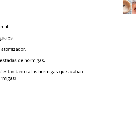
rmal.
guales.
n atomizador.
festadas de hormigas.
molestan tanto a las hormigas que acaban
ormigas!