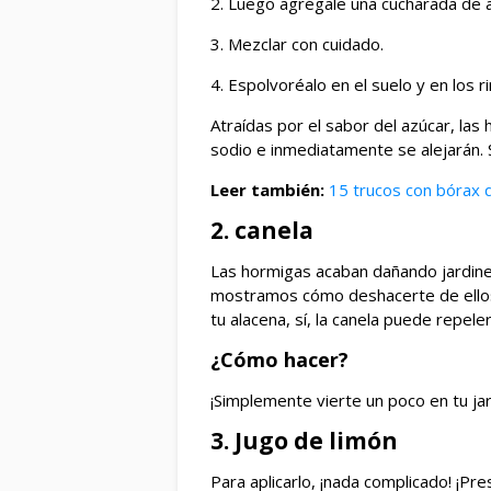
2. Luego agrégale una cucharada de 
3. Mezclar con cuidado.
4. Espolvoréalo en el suelo y en los 
Atraídas por el sabor del azúcar, la
sodio e inmediatamente se alejarán. S
Leer también:
15 trucos con bórax 
2. canela
Las hormigas acaban dañando jardines 
mostramos cómo deshacerte de ellos 
tu alacena, sí, la canela puede repel
¿Cómo hacer?
¡Simplemente vierte un poco en tu jard
3. Jugo de limón
Para aplicarlo, ¡nada complicado! ¡P