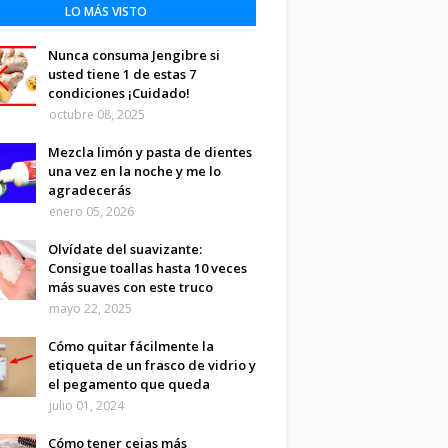
LO MÁS VISTO
Nunca consuma Jengibre si
usted tiene 1 de estas 7
condiciones ¡Cuidado!
octubre 08, 2025
Mezcla limón y pasta de dientes
una vez en la noche y me lo
agradecerás
enero 05, 2026
Olvídate del suavizante:
Consigue toallas hasta 10 veces
más suaves con este truco
mayo 22, 2025
Cómo quitar fácilmente la
etiqueta de un frasco de vidrio y
el pegamento que queda
julio 01, 2024
Cómo tener cejas más