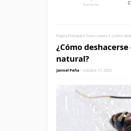
Página Principal
Truco casero
¿Cómo desh
¿Cómo deshacerse 
natural?
Jannel Peña
octubre 17, 2023