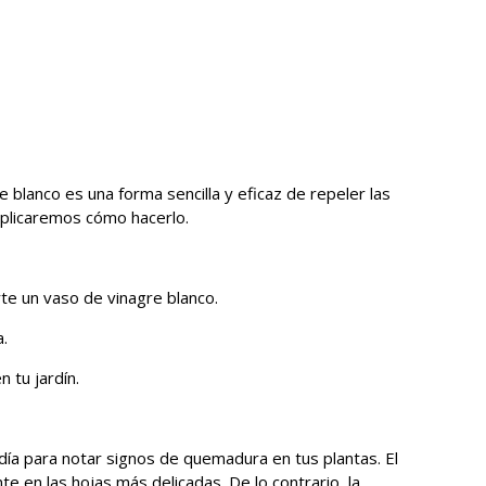
re blanco es una forma sencilla y eficaz de repeler las
explicaremos cómo hacerlo.
rte un vaso de vinagre blanco.
.
n tu jardín.
ía para notar signos de quemadura en tus plantas. El
e en las hojas más delicadas. De lo contrario, la