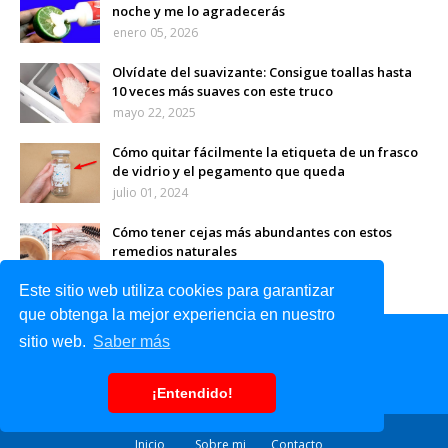
noche y me lo agradecerás
enero 05, 2026
Olvídate del suavizante: Consigue toallas hasta
10 veces más suaves con este truco
mayo 22, 2025
Cómo quitar fácilmente la etiqueta de un frasco
de vidrio y el pegamento que queda
julio 01, 2024
Cómo tener cejas más abundantes con estos
remedios naturales
abril 08, 2024
Este sitio web utiliza cookies para garantizar
que obtenga la mejor experiencia en nuestro
sitio web.
Saber más
¡Entendido!
Inicio
Sobre mi
Contacto