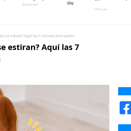
tos se estiran? Aquí las 7 razones principales
se estiran? Aquí las 7
s