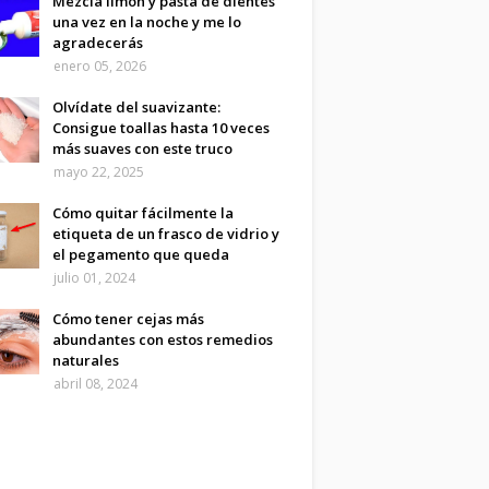
Mezcla limón y pasta de dientes
una vez en la noche y me lo
agradecerás
enero 05, 2026
Olvídate del suavizante:
Consigue toallas hasta 10 veces
más suaves con este truco
mayo 22, 2025
Cómo quitar fácilmente la
etiqueta de un frasco de vidrio y
el pegamento que queda
julio 01, 2024
Cómo tener cejas más
abundantes con estos remedios
naturales
abril 08, 2024