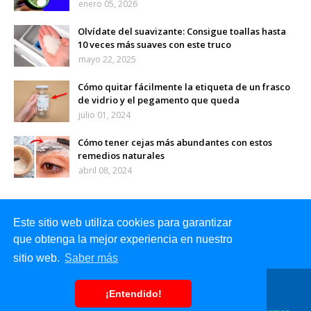
enero 05, 2026
Olvídate del suavizante: Consigue toallas hasta
10 veces más suaves con este truco
mayo 22, 2025
Cómo quitar fácilmente la etiqueta de un frasco
de vidrio y el pegamento que queda
julio 01, 2024
Cómo tener cejas más abundantes con estos
remedios naturales
abril 08, 2024
Este sitio web utiliza cookies para garantizar
que obtenga la mejor experiencia en nuestro
sitio web.
Saber más
Inicio
Sobre mi
Contacto
¡Entendido!