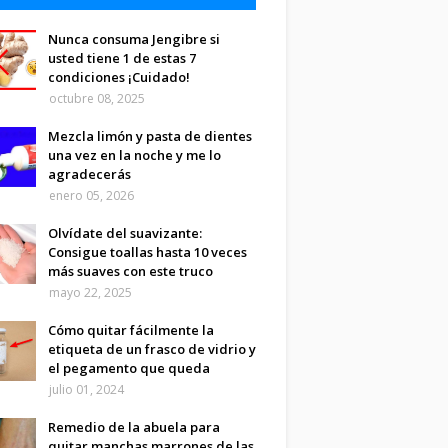
Nunca consuma Jengibre si
usted tiene 1 de estas 7
condiciones ¡Cuidado!
octubre 08, 2025
Mezcla limón y pasta de dientes
una vez en la noche y me lo
agradecerás
enero 05, 2026
Olvídate del suavizante:
Consigue toallas hasta 10 veces
más suaves con este truco
mayo 22, 2025
Cómo quitar fácilmente la
etiqueta de un frasco de vidrio y
el pegamento que queda
julio 01, 2024
Remedio de la abuela para
quitar manchas marrones de las