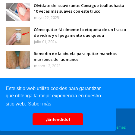
Olvídate del suavizante: Consigue toallas hasta
10 veces más suaves con este truco
mayo 22, 2025
Cómo quitar fácilmente la etiqueta de un frasco
de vidrio y el pegamento que queda
julio 01, 2024
Remedio de la abuela para quitar manchas
marrones de las manos
marzo 12, 2023
Este sitio web utiliza cookies para garantizar
que obtenga la mejor experiencia en nuestro
sitio web.
Saber más
Inicio
Sobre mi
Contacto
¡Entendido!
Designed with
by
Way2Themes
| Distributed by
Blogger Themes