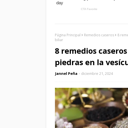
Página Principal
Remedios caseros
8 reme
biliar
8 remedios caseros 
piedras en la vesícu
Jannel Peña
diciembre 21, 2024