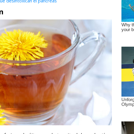
ue desintoxican el páncreas
ón