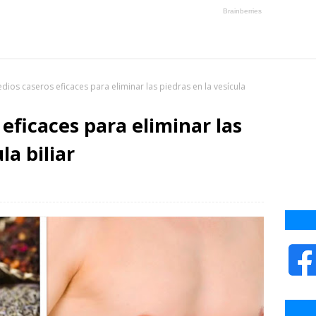
dios caseros eficaces para eliminar las piedras en la vesícula
eficaces para eliminar las
la biliar