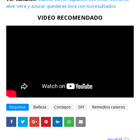
aloe vera y azúcar quedaras loca con losresultados
VIDEO RECOMENDADO
Etiquetas
Belleza
Consejos
DIY
Remedios caseros