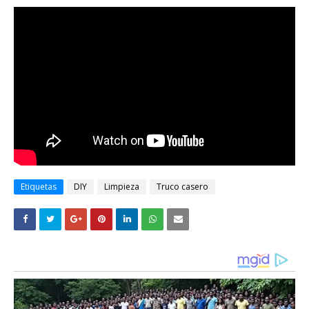
Etiquetas
DIY
Limpieza
Truco casero