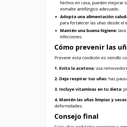
hechos en casa, pueden mejorar la 
esmalte antifúngico adecuado.
Adopta una alimentación salud
para fortalecer las uñas desde el i
Mantén una buena higiene:
lava
infecciones.
Cómo prevenir las u
Prevenir esta condición es sencillo c
1. Evita la acetona:
usa removedores 
2. Deja respirar tus uñas:
haz pausa
3. Incluye vitaminas en tu dieta:
pr
4. Mantén las uñas limpias y secas
deformidades.
Consejo final
Si las uñas onduladas persisten o emp