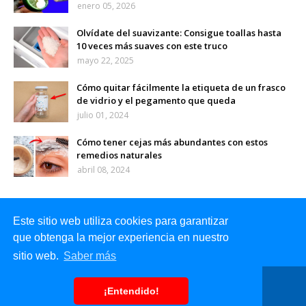
enero 05, 2026
Olvídate del suavizante: Consigue toallas hasta
10 veces más suaves con este truco
mayo 22, 2025
Cómo quitar fácilmente la etiqueta de un frasco
de vidrio y el pegamento que queda
julio 01, 2024
Cómo tener cejas más abundantes con estos
remedios naturales
abril 08, 2024
Este sitio web utiliza cookies para garantizar
que obtenga la mejor experiencia en nuestro
sitio web.
Saber más
Inicio
Sobre mi
Contacto
¡Entendido!