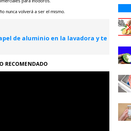
omerciales para inodoros.
ño nunca volverá a ser el mismo.
apel de aluminio en la lavadora y te
a
EO RECOMENDADO