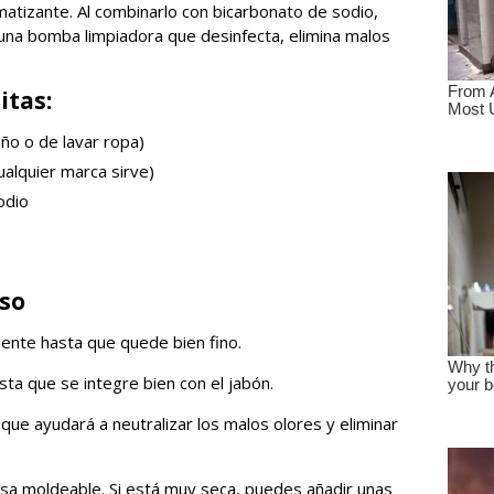
atizante. Al combinarlo con bicarbonato de sodio,
a una bomba limpiadora que desinfecta, elimina malos
itas:
ño o de lavar ropa)
ualquier marca sirve)
odio
aso
piente hasta que quede bien fino.
sta que se integre bien con el jabón.
 que ayudará a neutralizar los malos olores y eliminar
sa moldeable. Si está muy seca, puedes añadir unas