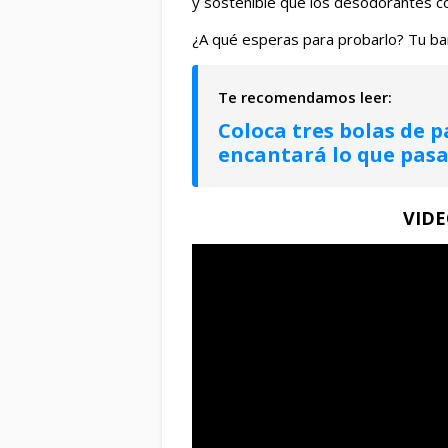
y sostenible que los desodorantes c
¿A qué esperas para probarlo? Tu ba
Coloca tres bolas de p
encantará lo que pas
VID