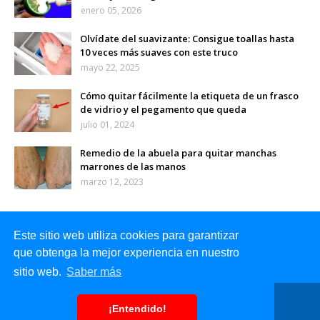
enero 05, 2026
Olvídate del suavizante: Consigue toallas hasta
10 veces más suaves con este truco
mayo 22, 2025
Cómo quitar fácilmente la etiqueta de un frasco
de vidrio y el pegamento que queda
julio 01, 2024
Remedio de la abuela para quitar manchas
marrones de las manos
marzo 12, 2023
Este sitio web utiliza cookies para garantizar
que obtenga la mejor experiencia en nuestro
sitio web.
Saber más
Inicio
Sobre mi
Contacto
¡Entendido!