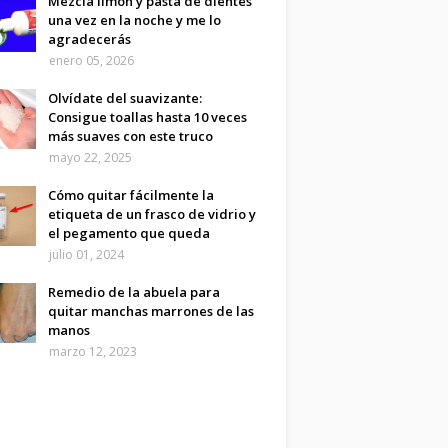
Mezcla limón y pasta de dientes
una vez en la noche y me lo
agradecerás
enero 05, 2026
Olvídate del suavizante:
Consigue toallas hasta 10 veces
más suaves con este truco
mayo 22, 2025
Cómo quitar fácilmente la
etiqueta de un frasco de vidrio y
el pegamento que queda
julio 01, 2024
Remedio de la abuela para
quitar manchas marrones de las
manos
marzo 12, 2023