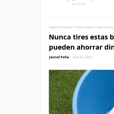
Página Principal
Truco casero
Nunca tires
Nunca tires estas b
pueden ahorrar di
Jannel Peña
abril 04, 2026