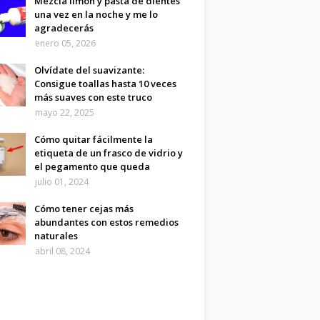
Mezcla limón y pasta de dientes
una vez en la noche y me lo
agradecerás
enero 05, 2026
Olvídate del suavizante:
Consigue toallas hasta 10 veces
más suaves con este truco
mayo 22, 2025
Cómo quitar fácilmente la
etiqueta de un frasco de vidrio y
el pegamento que queda
julio 01, 2024
Cómo tener cejas más
abundantes con estos remedios
naturales
abril 08, 2024