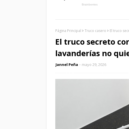
Página Principal
Truco casero
El truco se
El truco secreto co
lavanderías no qui
Jannel Peña
mayo 29, 2026