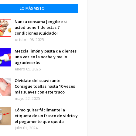
LO MÁS VISTO
Nunca consuma Jengibre si
usted tiene 1 de estas 7
condiciones ¡Cuidado!
octubre 08, 2025
Mezcla limón y pasta de dientes
una vez en la noche y me lo
agradecerás
enero 05, 2026
Olvídate del suavizante:
Consigue toallas hasta 10 veces
más suaves con este truco
mayo 22, 2025
Cómo quitar fácilmente la
etiqueta de un frasco de vidrio y
el pegamento que queda
julio 01, 2024