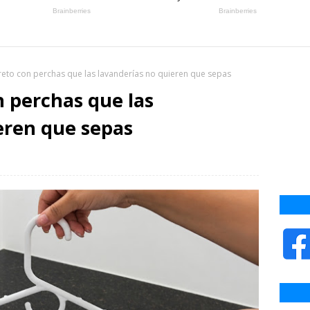
creto con perchas que las lavanderías no quieren que sepas
n perchas que las
eren que sepas