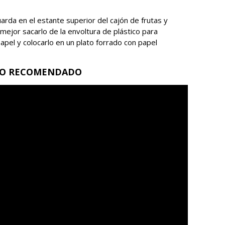
arda en el estante superior del cajón de frutas y
ejor sacarlo de la envoltura de plástico para
papel y colocarlo en un plato forrado con papel
EO RECOMENDADO