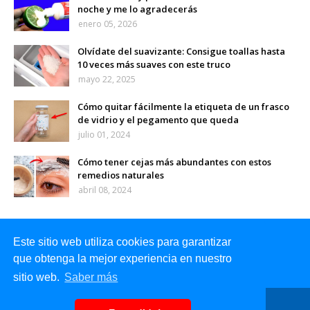
noche y me lo agradecerás
enero 05, 2026
Olvídate del suavizante: Consigue toallas hasta
10 veces más suaves con este truco
mayo 22, 2025
Cómo quitar fácilmente la etiqueta de un frasco
de vidrio y el pegamento que queda
julio 01, 2024
Cómo tener cejas más abundantes con estos
remedios naturales
abril 08, 2024
Este sitio web utiliza cookies para garantizar
que obtenga la mejor experiencia en nuestro
sitio web.
Saber más
Inicio
Sobre mi
Contacto