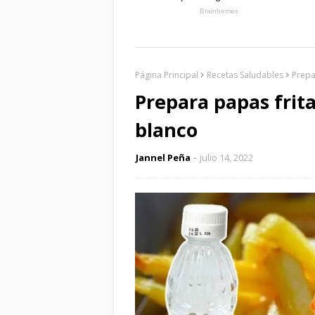
Página Principal
Recetas Saludables
Prepa
Prepara papas frita
blanco
Jannel Peña
julio 14, 2022