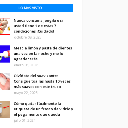
LO MÁS VISTO
Nunca consuma Jengibre si
usted tiene 1 de estas 7
condiciones ¡Cuidado!
octubre 08, 2025
Mezcla limón y pasta de dientes
una vez en la noche y me lo
agradecerás
enero 05, 2026
Olvídate del suavizante:
Consigue toallas hasta 10 veces
más suaves con este truco
mayo 22, 2025
Cómo quitar fácilmente la
etiqueta de un frasco de vidrio y
el pegamento que queda
julio 01, 2024