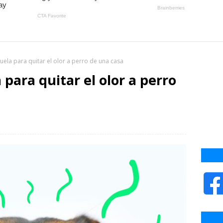
uela para quitar el olor a perro de una casa
 para quitar el olor a perro