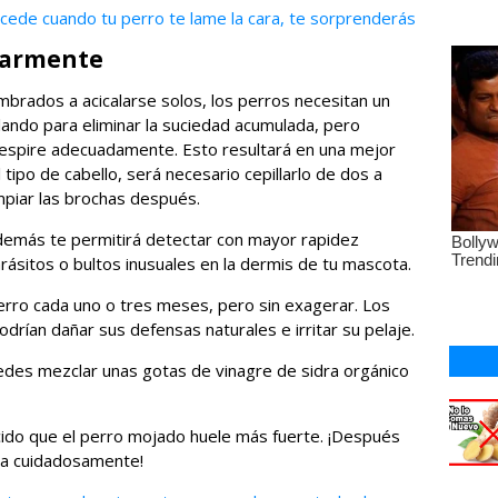
ucede cuando tu perro te lame la cara, te sorprenderás
ularmente
brados a acicalarse solos, los perros necesitan un
lando para eliminar la suciedad acumulada, pero
 respire adecuadamente. Esto resultará en una mejor
 tipo de cabello, será necesario cepillarlo de dos a
mpiar las brochas después.
además te permitirá detectar con mayor rapidez
rásitos o bultos inusuales en la dermis de tu mascota.
rro cada uno o tres meses, pero sin exagerar. Los
rían dañar sus defensas naturales e irritar su pelaje.
uedes mezclar unas gotas de vinagre de sidra orgánico
cido que el perro mojado huele más fuerte. ¡Después
ta cuidadosamente!