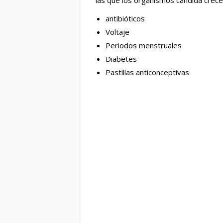
las que los organismos candida crece
antibióticos
Voltaje
Periodos menstruales
Diabetes
Pastillas anticonceptivas