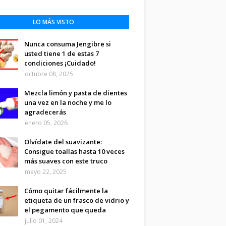
LO MÁS VISTO
Nunca consuma Jengibre si
usted tiene 1 de estas 7
condiciones ¡Cuidado!
octubre 08, 2025
Mezcla limón y pasta de dientes
una vez en la noche y me lo
agradecerás
enero 05, 2026
Olvídate del suavizante:
Consigue toallas hasta 10 veces
más suaves con este truco
mayo 22, 2025
Cómo quitar fácilmente la
etiqueta de un frasco de vidrio y
el pegamento que queda
julio 01, 2024