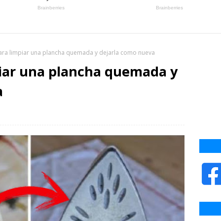
ara limpiar una plancha quemada y dejarla como nueva
piar una plancha quemada y
a