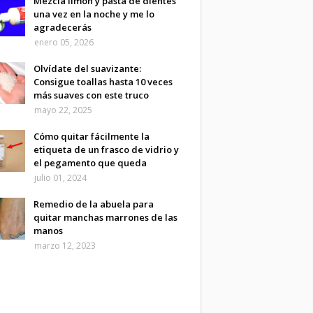
Mezcla limón y pasta de dientes
una vez en la noche y me lo
agradecerás
enero 05, 2026
Olvídate del suavizante:
Consigue toallas hasta 10 veces
más suaves con este truco
mayo 22, 2025
Cómo quitar fácilmente la
etiqueta de un frasco de vidrio y
el pegamento que queda
julio 01, 2024
Remedio de la abuela para
quitar manchas marrones de las
manos
marzo 12, 2023