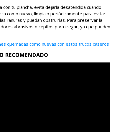
cia con tu plancha, evita dejarla desatendida cuando
zca como nuevo, límpialo periódicamente para evitar
las ranuras y puedan obstruirlas. Para preservar la
mpiadores abrasivos o cepillos para fregar, ya que pueden
tenes quemadas como nuevas con estos trucos caseros
EO RECOMENDADO