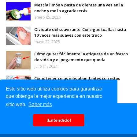
Mezcla limón y pasta de dientes una vez en la
noche y me lo agradecerás
enero 05, 2026
Olvídate del suavizante: Consigue toallas hasta
10 veces más suaves con este truco
mayo 22, 2025
Cómo quitar fácilmente la etiqueta de un frasco
de vidrio y el pegamento que queda
julio 01, 2024
Cómo tener cejas más abundantes con estos
remedios naturales
Este sitio web utiliza cookies para garantizar
abril 08, 2024
que obtenga la mejor experiencia en nuestro
sitio web.
Saber más
¡Entendido!