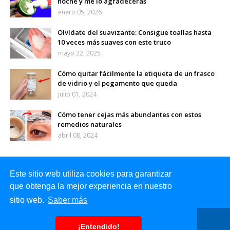
noche y me lo agradecerás
enero 05, 2026
Olvídate del suavizante: Consigue toallas hasta
10 veces más suaves con este truco
mayo 22, 2025
Cómo quitar fácilmente la etiqueta de un frasco
de vidrio y el pegamento que queda
julio 01, 2024
Cómo tener cejas más abundantes con estos
remedios naturales
abril 08, 2024
Este sitio web utiliza cookies para garantizar
que obtenga la mejor experiencia en nuestro
sitio web.
Saber más
Inicio
Sobre mi
Contacto
¡Entendido!