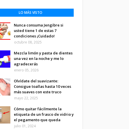
LO MÁS VISTO
Nunca consuma Jengibre si
usted tiene 1 de estas 7
condiciones ¡Cuidado!
octubre 08, 2025
Mezcla limón y pasta de dientes
una vez en la noche y me lo
agradecerás
enero 05, 2026
Olvídate del suavizante:
Consigue toallas hasta 10 veces
más suaves con este truco
mayo 22, 2025
Cómo quitar fácilmente la
etiqueta de un frasco de vidrio y
el pegamento que queda
julio 01, 2024