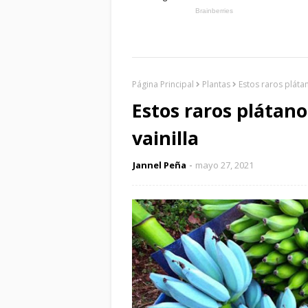
Página Principal
Plantas
Estos raros pláta
Estos raros plátan
vainilla
Jannel Peña
mayo 27, 2021