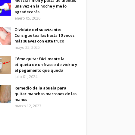
Mezcla limón y pasta de dientes
una vez en la noche y me lo
agradecerás
enero 05, 2026
Olvídate del suavizante:
Consigue toallas hasta 10 veces
más suaves con este truco
mayo 22, 2025
Cómo quitar fácilmente la
etiqueta de un frasco de vidrio y
el pegamento que queda
julio 01, 2024
Remedio de la abuela para
quitar manchas marrones de las
manos
marzo 12, 2023