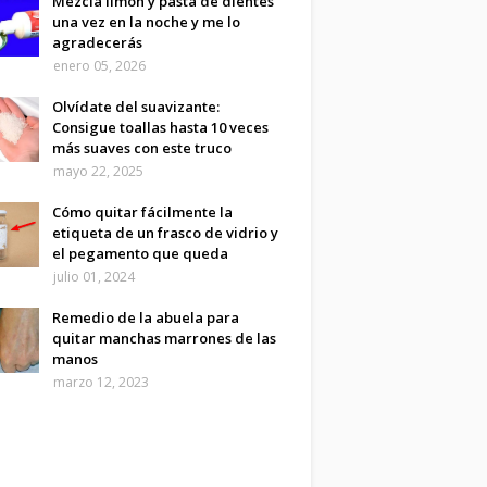
Mezcla limón y pasta de dientes
una vez en la noche y me lo
agradecerás
enero 05, 2026
Olvídate del suavizante:
Consigue toallas hasta 10 veces
más suaves con este truco
mayo 22, 2025
Cómo quitar fácilmente la
etiqueta de un frasco de vidrio y
el pegamento que queda
julio 01, 2024
Remedio de la abuela para
quitar manchas marrones de las
manos
marzo 12, 2023