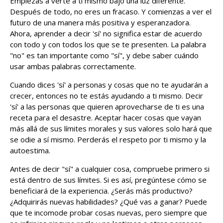
Empiezas a verte a ti mismo bajo una luz diferente.
Después de todo, no eres un fracaso. Y comienzas a ver el
futuro de una manera más positiva y esperanzadora.
Ahora, aprender a decir 'sí' no significa estar de acuerdo
con todo y con todos los que se te presenten. La palabra
"no" es tan importante como "sí", y debe saber cuándo
usar ambas palabras correctamente.
Cuando dices 'sí' a personas y cosas que no te ayudarán a
crecer, entonces no te estás ayudando a ti mismo. Decir
'sí' a las personas que quieren aprovecharse de ti es una
receta para el desastre. Aceptar hacer cosas que vayan
más allá de sus límites morales y sus valores solo hará que
se odie a sí mismo. Perderás el respeto por ti mismo y la
autoestima.
Antes de decir "sí" a cualquier cosa, compruebe primero si
está dentro de sus límites. Si es así, pregúntese cómo se
beneficiará de la experiencia. ¿Serás más productivo?
¿Adquirirás nuevas habilidades? ¿Qué vas a ganar? Puede
que te incomode probar cosas nuevas, pero siempre que